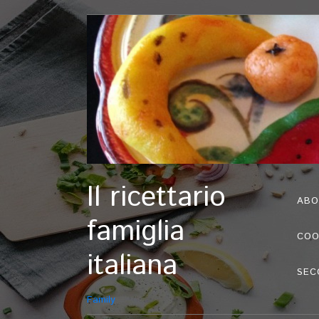
Il ricettario
ABO
famiglia
COO
italiana
SEC
Family