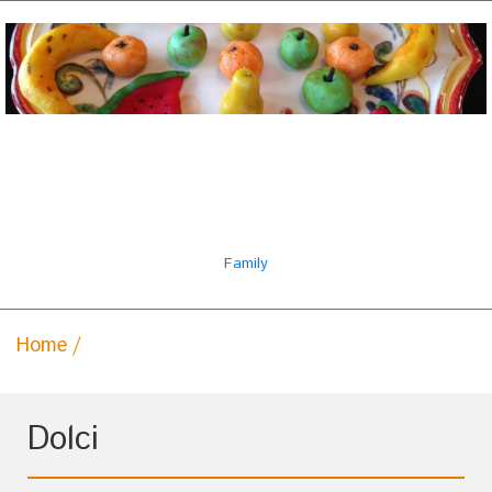
Il ricettario famiglia
italiana
Family
Home
Dolci
Dolci