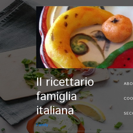
Il ricettario
ABO
famiglia
COO
italiana
SEC
Family