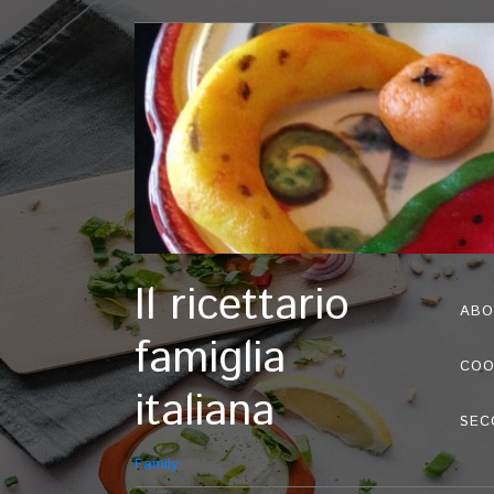
Il ricettario
ABO
famiglia
COO
italiana
SEC
Family