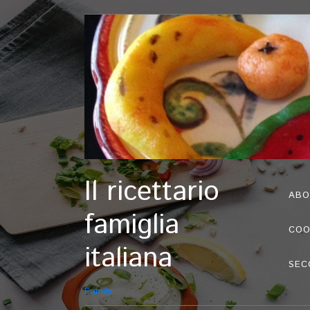
Il ricettario
ABO
famiglia
COO
italiana
SEC
Family