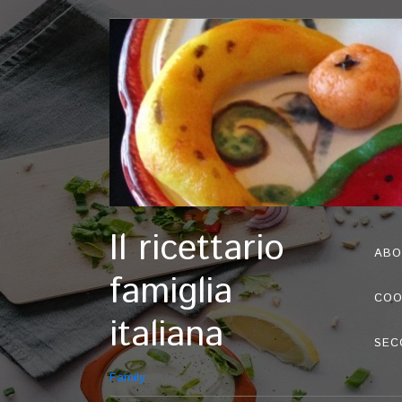
Il ricettario
ABO
famiglia
COO
italiana
SEC
Family