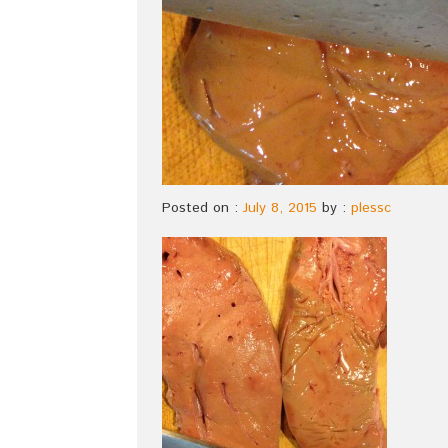
Posted on :
July 8, 2015
by :
plessc