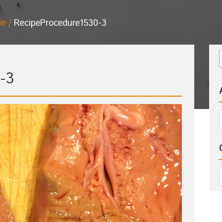
le
RecipeProcedure1530-3
-3