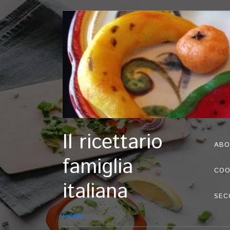
Il ricettario
ABO
famiglia
COO
italiana
SEC
Family