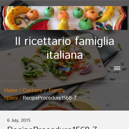
Il ricettario famiglia
italiana
Family
Home
Contorni
Funghi
ripieni
RecipeProcedure1568-7
6 July, 2015