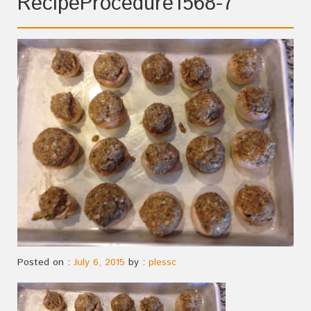
RecipeProcedure1568-7
Posted on :
July 6, 2015
by :
plessc