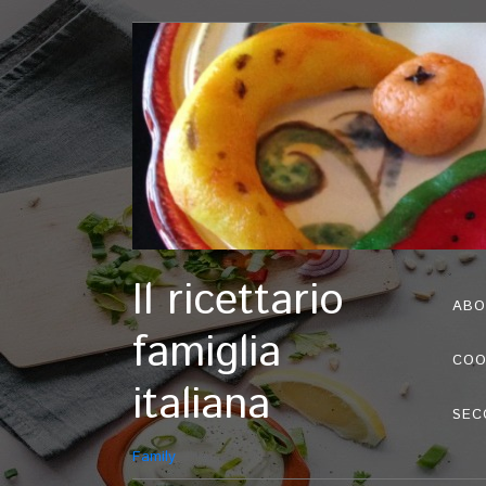
Il ricettario
ABO
famiglia
COO
italiana
SEC
Family