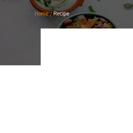
Home
Recipe
9 July, 2015
Gambero parmigiano