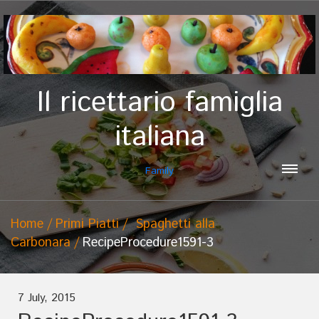
Il ricettario famiglia
italiana
Family
Home
Primi Piatti
Spaghetti alla
Carbonara
RecipeProcedure1591-3
7 July, 2015