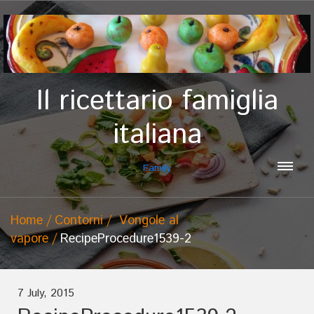
Il ricettario famiglia
italiana
Family
Home
Contorni
Vongole al
vapore
RecipeProcedure1539-2
7 July, 2015