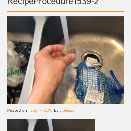
RecipeProcedure1539-2
Posted on :
July 7, 2015
by :
plessc